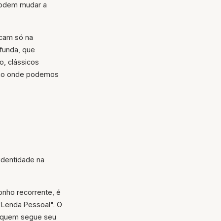
 podem mudar a
icam só na
ofunda, que
o, clássicos
lho onde podemos
identidade na
onho recorrente, é
"Lenda Pessoal". O
de quem segue seu