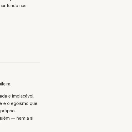
har fundo nas
leira.
ada e implacável.
ade e o egoísmo que
 próprio
nguém — nem a si