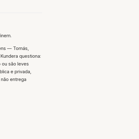
finem.
gens — Tomás,
 Kundera questiona:
 ou são leves
lica e privada,
e não entrega