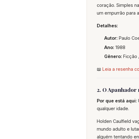
coração. Simples na
um empurrão para ac
Detalhes:
Autor:
Paulo Co
Ano:
1988
Gênero:
Ficção /
📖
Leia a resenha c
2. O Apanhador 
Por que está aqui:
qualquer idade.
Holden Caulfield va
mundo adulto e luta
alguém tentando ent