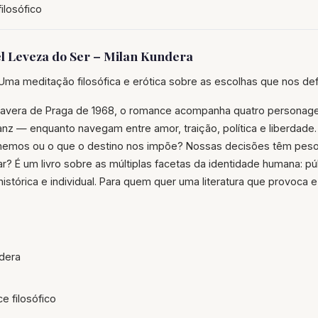
ilosófico
el Leveza do Ser – Milan Kundera
Uma meditação filosófica e erótica sobre as escolhas que nos de
mavera de Praga de 1968, o romance acompanha quatro persona
anz — enquanto navegam entre amor, traição, política e liberdade.
emos ou o que o destino nos impõe? Nossas decisões têm peso
r? É um livro sobre as múltiplas facetas da identidade humana: púb
, histórica e individual. Para quem quer uma literatura que provoca 
dera
 filosófico