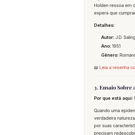
Holden ressoa em q
espera que cumpram
Detalhes:
Autor:
J.D. Salin
Ano:
1951
Gênero:
Romanc
📖
Leia a resenha 
3. Ensaio Sobre
Por que está aqui:
U
Quando uma epidemi
verdadeira naturez
por suas caracterís
precisam redescobr