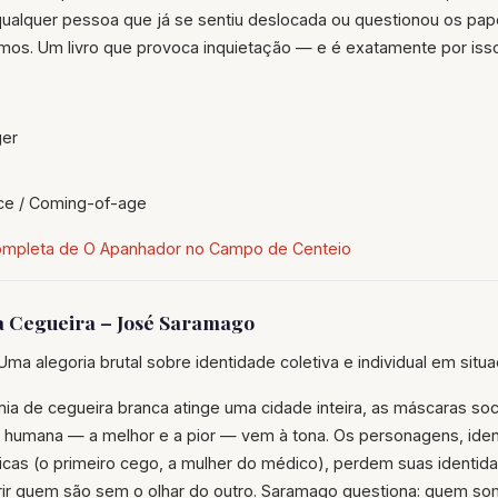
ualquer pessoa que já se sentiu deslocada ou questionou os pap
os. Um livro que provoca inquietação — e é exatamente por isso
ger
e / Coming-of-age
completa de O Apanhador no Campo de Centeio
 a Cegueira – José Saramago
ma alegoria brutal sobre identidade coletiva e individual em situ
a de cegueira branca atinge uma cidade inteira, as máscaras soc
a humana — a melhor e a pior — vem à tona. Os personagens, iden
ticas (o primeiro cego, a mulher do médico), perdem suas identida
ir quem são sem o olhar do outro. Saramago questiona: quem s