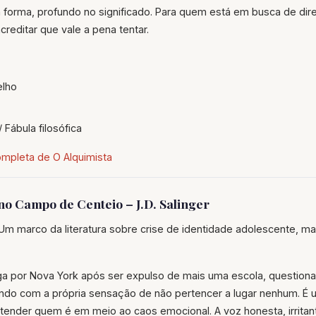
 forma, profundo no significado. Para quem está em busca de dir
reditar que vale a pena tentar.
elho
 Fábula filosófica
ompleta de O Alquimista
no Campo de Centeio – J.D. Salinger
Um marco da literatura sobre crise de identidade adolescente, ma
ga por Nova York após ser expulso de mais uma escola, questiona
ndo com a própria sensação de não pertencer a lugar nenhum. É u
ender quem é em meio ao caos emocional. A voz honesta, irritant