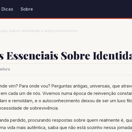
Dicas
Sobre
nciais Sobre Identidade e Autoconhecimento
os Essenciais Sobre Identi
eitura
de vim? Para onde vou? Perguntas antigas, universais, que atra
 em cada um de nós. Vivemos numa época de reinvenção constan
dam e remoldam, e o autoconhecimento deixou de ser um luxo filo
ecessidade de sobrevivência.
anda perdido, procurando respostas sobre quem realmente é, qua
ma vida mais autêntica, saiba que não está sozinho nessa jornada