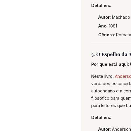
Detalhes:
Autor:
Machado 
Ano:
1881
Gênero:
Romanc
5. O Espelho da
Por que está aqui:
Neste livro,
Anderso
verdades escondida
autoengano e a cor
filosófico para que
para leitores que b
Detalhes:
Autor:
Anderson