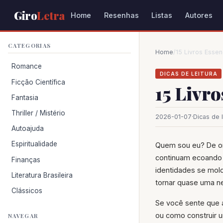
Giro
Letra
Home
Resenhas
Listas
Autores
CATEGORIAS
Home
/
15 Livros Esse
Romance
DICAS DE LEITURA
Ficção Científica
15 Livr
Fantasia
Thriller / Mistério
2026-01-07
·
Dicas de l
Autoajuda
Espiritualidade
Quem sou eu? De on
continuam ecoando
Finanças
identidades se mol
Literatura Brasileira
tornar quase uma n
Clássicos
Se você sente que 
ou como construir u
NAVEGAR