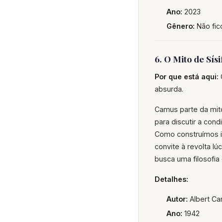
Ano:
2023
Gênero:
Não fic
6. O Mito de Sís
Por que está aqui:
absurda.
Camus parte da mit
para discutir a con
Como construímos i
convite à revolta lú
busca uma filosofia 
Detalhes:
Autor:
Albert C
Ano:
1942