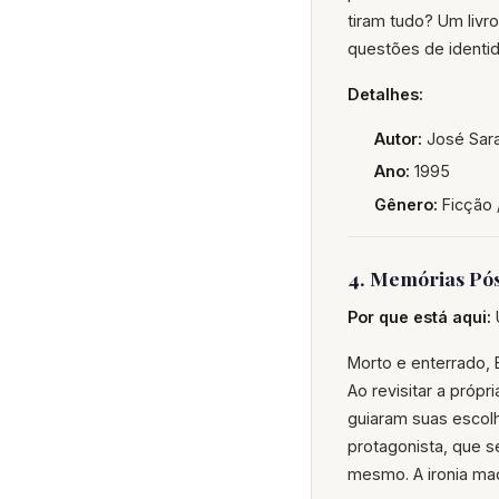
tiram tudo? Um liv
questões de identid
Detalhes:
Autor:
José Sar
Ano:
1995
Gênero:
Ficção 
4. Memórias Pós
Por que está aqui:
U
Morto e enterrado, 
Ao revisitar a próp
guiaram suas escolh
protagonista, que 
mesmo. A ironia mac