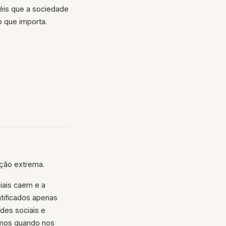
éis que a sociedade
 que importa.
ação extrema.
iais caem e a
tificados apenas
des sociais e
omos quando nos