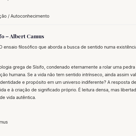
ção / Autoconhecimento
ifo – Albert Camus
O ensaio filosófico que aborda a busca de sentido numa existênc
ologia grega de Sísifo, condenado eternamente a rolar uma pedr
dição humana. Se a vida não tem sentido intrínseco, ainda assim va
dentidade e propósito em um universo indiferente? A resposta 
cida e à criação de significado próprio. É leitura densa, mas liber
de vida autêntica.
amus