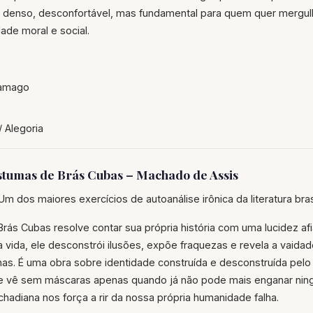
ro denso, desconfortável, mas fundamental para quem quer mergul
ade moral e social.
amago
/ Alegoria
tumas de Brás Cubas – Machado de Assis
m dos maiores exercícios de autoanálise irônica da literatura brasi
Brás Cubas resolve contar sua própria história com uma lucidez afi
ria vida, ele desconstrói ilusões, expõe fraquezas e revela a vaid
as. É uma obra sobre identidade construída e desconstruída pelo
se vê sem máscaras apenas quando já não pode mais enganar ni
hadiana nos força a rir da nossa própria humanidade falha.