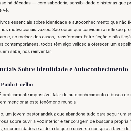
sso há décadas — com sabedoria, sensibilidade e histórias que
 vê.
15 livros essenciais sobre identidade e autoconhecimento que não f
lhos motivacionais vazios. São obras que convidam à reflexão pr
m e, no melhor dos casos, transformam. Entre ficção e não ficçã
s contemporâneas, todos têm algo valioso a oferecer: um espe
uem sabe, nos reinventar.
enciais Sobre Identidade e Autoconhecimento
– Paulo Coelho
É praticamente impossível falar de autoconhecimento e busca de 
ra sem mencionar este fenômeno mundial.
ago, um jovem pastor andaluz que abandona tudo para seguir um s
sa sobre ouvir a voz interior e ter coragem de buscar a própria 
ais, sincronicidades e a ideia de que o universo conspira a favor 