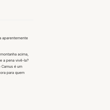
ia aparentemente
a montanha acima,
le a pena vivê-la?
de Camus é um
tadora para quem