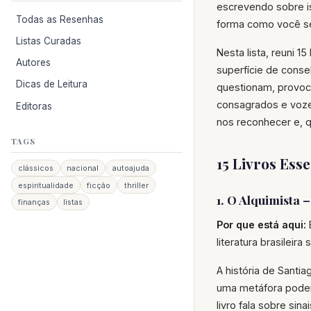
escrevendo sobre i
Todas as Resenhas
forma como você se
Listas Curadas
Nesta lista, reuni 
Autores
superfície de conse
Dicas de Leitura
questionam, provoca
consagrados e voze
Editoras
nos reconhecer e, q
TAGS
15 Livros Ess
clássicos
nacional
autoajuda
espiritualidade
ficção
thriller
1. O Alquimista 
finanças
listas
Por que está aqui:
literatura brasilei
A história de Santi
uma metáfora podero
livro fala sobre sin