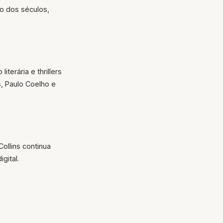
go dos séculos,
terária e thrillers
is, Paulo Coelho e
ollins continua
gital.