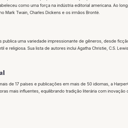
beleceu como uma força na indústria editorial americana. Ao lon
o Mark Twain, Charles Dickens e os irmãos Brontë.
s publica uma variedade impressionante de gêneros, desde ficção li
til e religiosa. Sua lista de autores inclui Agatha Christie, C.S. Lew
al
is de 17 países e publicações em mais de 50 idiomas, a HarperC
as mais influentes, equilibrando tradição literária com inovação di