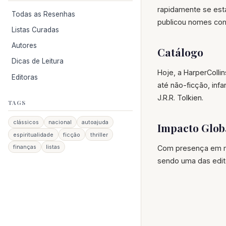
rapidamente se esta
Todas as Resenhas
publicou nomes com
Listas Curadas
Autores
Catálogo
Dicas de Leitura
Hoje, a HarperCollin
Editoras
até não-ficção, infan
J.R.R. Tolkien.
TAGS
clássicos
nacional
autoajuda
Impacto Glob
espiritualidade
ficção
thriller
finanças
listas
Com presença em ma
sendo uma das editor