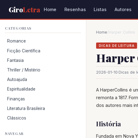
Giro
Letra
Home
Resenhas
Listas
Autores
CATEGORIAS
Home
/
Harper Collins
Romance
DICAS DE LEITURA
Ficção Científica
Harper 
Fantasia
Thriller / Mistério
2026-01-10
·
Dicas de l
Autoajuda
Espiritualidade
A HarperCollins é u
remonta a 1817. For
Finanças
dos autores mais inf
Literatura Brasileira
Clássicos
História
NAVEGAR
Fundada em Nova Yo