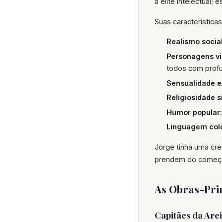
a elite intelectual;
Suas característica
Realismo socia
Personagens vi
todos com profu
Sensualidade ex
Religiosidade s
Humor popular:
Linguagem colo
Jorge tinha uma cren
prendem do começo 
As Obras-Pri
Capitães da Arei