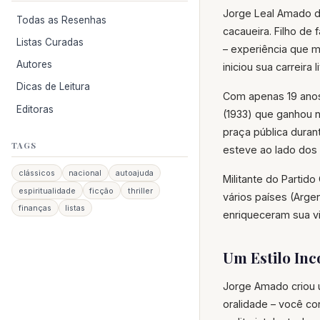
Jorge Leal Amado de
Todas as Resenhas
cacaueira. Filho de
Listas Curadas
– experiência que m
Autores
iniciou sua carreira 
Dicas de Leitura
Com apenas 19 anos
Editoras
(1933) que ganhou 
praça pública duran
TAGS
esteve ao lado dos 
clássicos
nacional
autoajuda
Militante do Partid
espiritualidade
ficção
thriller
vários países (Arge
finanças
listas
enriqueceram sua v
Um Estilo In
Jorge Amado criou um
oralidade – você co