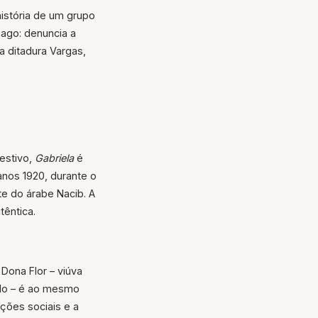
história de um grupo
mago: denuncia a
la ditadura Vargas,
estivo,
Gabriela
é
anos 1920, durante o
te do árabe Nacib. A
têntica.
Dona Flor – viúva
ido – é ao mesmo
ções sociais e a