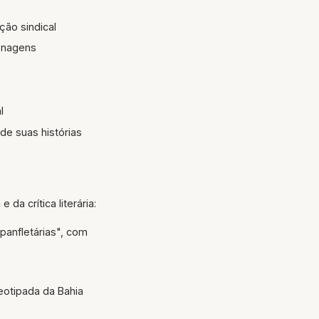
ção sindical
sonagens
l
de suas histórias
a crítica literária:
panfletárias", com
otipada da Bahia