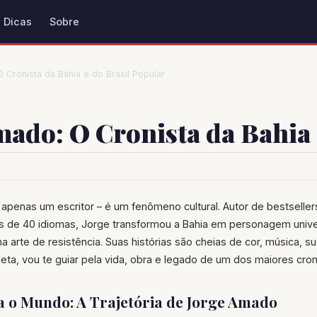
Dicas
Sobre
Cronista da Bahia e do Brasil Popular
mado: O Cronista da Bahia 
penas um escritor – é um fenômeno cultural. Autor de bestselle
s de 40 idiomas, Jorge transformou a Bahia em personagem unive
ma arte de resistência. Suas histórias são cheias de cor, música, su
eta, vou te guiar pela vida, obra e legado de um dos maiores croni
a o Mundo: A Trajetória de Jorge Amado