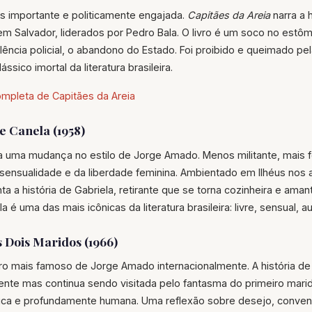
s importante e politicamente engajada.
Capitães da Areia
narra a 
m Salvador, liderados por Pedro Bala. O livro é um soco no estô
violência policial, o abandono do Estado. Foi proibido e queimado pe
ssico imortal da literatura brasileira.
ompleta de Capitães da Areia
e Canela (1958)
 uma mudança no estilo de Jorge Amado. Menos militante, mais f
ensualidade e da liberdade feminina. Ambientado em Ilhéus nos 
a a história de Gabriela, retirante que se torna cozinheira e aman
é uma das mais icônicas da literatura brasileira: livre, sensual, au
 Dois Maridos (1966)
ro mais famoso de Jorge Amado internacionalmente. A história de 
nte mas continua sendo visitada pelo fantasma do primeiro mar
ica e profundamente humana. Uma reflexão sobre desejo, conven