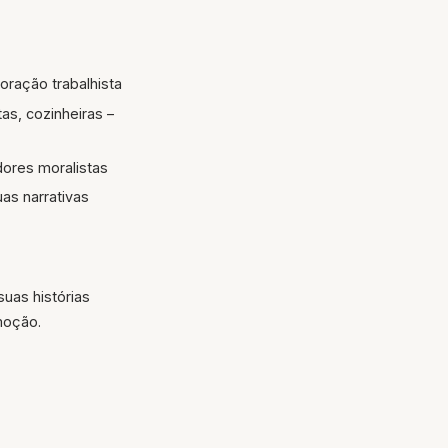
oração trabalhista
tas, cozinheiras –
ores moralistas
as narrativas
suas histórias
moção.