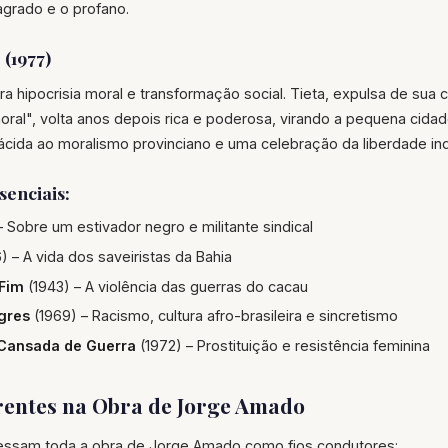
agrado e o profano.
 (1977)
 hipocrisia moral e transformação social. Tieta, expulsa de sua 
ral", volta anos depois rica e poderosa, virando a pequena cida
 ácida ao moralismo provinciano e uma celebração da liberdade ind
senciais:
– Sobre um estivador negro e militante sindical
) – A vida dos saveiristas da Bahia
Fim
(1943) – A violência das guerras do cacau
gres
(1969) – Racismo, cultura afro-brasileira e sincretismo
 Cansada de Guerra
(1972) – Prostituição e resistência feminina
entes na Obra de Jorge Amado
essam toda a obra de Jorge Amado como fios condutores: