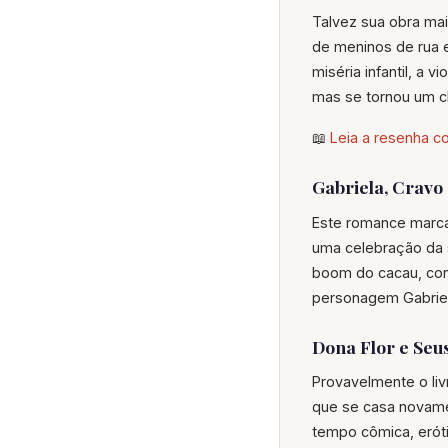
Talvez sua obra mai
de meninos de rua e
miséria infantil, a 
mas se tornou um clá
📖
Leia a resenha c
Gabriela, Cravo 
Este romance marca
uma celebração da s
boom do cacau, cont
personagem Gabriela 
Dona Flor e Seus
Provavelmente o liv
que se casa novame
tempo cômica, erót