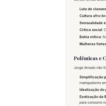
Luta de classes
Cultura afro-bra
Sensualidade e
Crítica social:
C
Bahia mítica:
Sa
Mulheres fortes
Polêmicas e C
Jorge Amado não foi
Simplificação po
maniqueísmo en
Idealização do 
Exotização da 
para consumo na