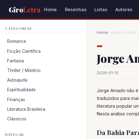
Giro
Letra
Home
Resenhas
Listas
Autores
CATEGORIAS
Home
/
Jorge Amado: O 
Romance
Ficção Científica
Jorge A
Fantasia
Thriller / Mistério
2026-01-10
Autoajuda
Espiritualidade
Jorge Amado não é a
traduzidos para mai
Finanças
literatura popular u
Literatura Brasileira
Nesta análise compl
Clássicos
Da Bahia Par
NAVEGAR