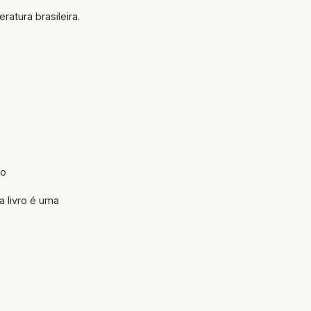
atura brasileira.
po
a livro é uma