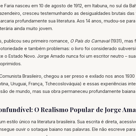
 Faria nasceu em 10 de agosto de 1912, em Itabuna, no sul da Bah
 fazendeiro, cresceu testemunhando as desigualdades brutais das
arcaria profundamente sua literatura. Aos 14 anos, mudou-se para
literária ainda muito jovem.
, publicou seu primeiro romance,
O País do Carnaval
(1931), mas 
notoriedade e também problemas: o livro foi considerado subver
te o Estado Novo. Jorge Amado nunca foi um escritor neutro – s
oprimidos.
o Comunista Brasileiro, chegou a ser preso e exilado nos anos 1930
ntina, Uruguai, França, Tchecoslováquia) e essas experiências inte
isão de mundo, mas sua obra permaneceu profundamente baiana e 
confundível: O Realismo Popular de Jorge Am
 estilo único na literatura brasileira. Sua escrita é direta, acessív
nsegue ouvir o sotaque baiano nas palavras. Ele não escreve par