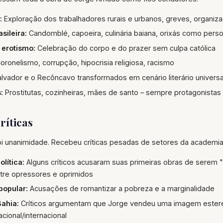
:
Exploração dos trabalhadores rurais e urbanos, greves, organiza
sileira:
Candomblé, capoeira, culinária baiana, orixás como per
 erotismo:
Celebração do corpo e do prazer sem culpa católica
oronelismo, corrupção, hipocrisia religiosa, racismo
lvador e o Recôncavo transformados em cenário literário universa
:
Prostitutas, cozinheiras, mães de santo – sempre protagonistas 
ríticas
 unanimidade. Recebeu críticas pesadas de setores da academia e d
lítica:
Alguns críticos acusaram suas primeiras obras de serem "
tre opressores e oprimidos
popular:
Acusações de romantizar a pobreza e a marginalidade
Bahia:
Críticos argumentam que Jorge vendeu uma imagem estere
cional/internacional