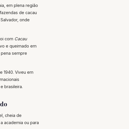
ia, em plena região
 fazendas de cacau
 Salvador, onde
foi com
Cacau
sivo e queimado em
ua pena sempre
 e 1940. Viveu em
rnacionais
brasileira.
ado
el, cheia de
a a academia ou para