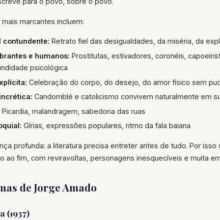
 escreve para o povo, sobre o povo.
s mais marcantes incluem:
l contundente:
Retrato fiel das desigualdades, da miséria, da expl
brantes e humanos:
Prostitutas, estivadores, coronéis, capoeiris
ndidade psicológica
plícita:
Celebração do corpo, do desejo, do amor físico sem pud
incrética:
Candomblé e catolicismo convivem naturalmente em su
Picardia, malandragem, sabedoria das ruas
quial:
Gírias, expressões populares, ritmo da fala baiana
ça profunda: a literatura precisa entreter antes de tudo. Por isso 
ao fim, com reviravoltas, personagens inesquecíveis e muita e
mas de Jorge Amado
a (1937)