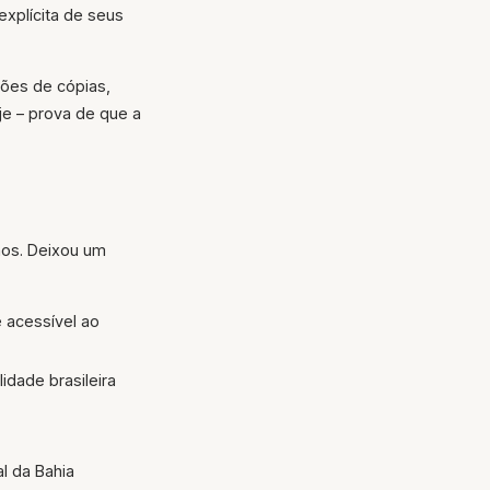
xplícita de seus
hões de cópias,
e – prova de que a
nos. Deixou um
e acessível ao
idade brasileira
al da Bahia