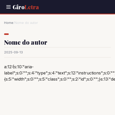
Giro
Letra
Home
/
Nome do autor
Nome do autor
2025-09-13
a:12:{s:10:"aria-
label";s:0:"";s:4:"type";s:4:"text";s:12:"instructions";s:0:""
{s:5:"width";s:0:"";s:5:"class";s:0:"";s:2:"id";s:0:"";}s:13