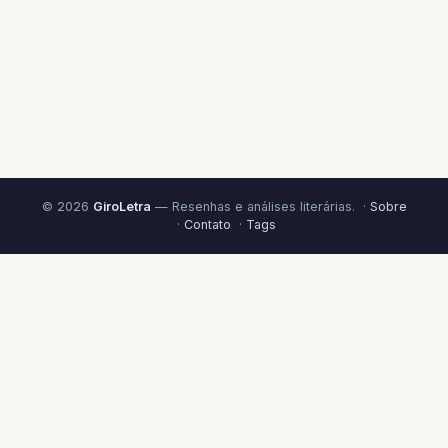
© 2026
GiroLetra
— Resenhas e análises literárias. ·
Sobre
·
Contato
·
Tags