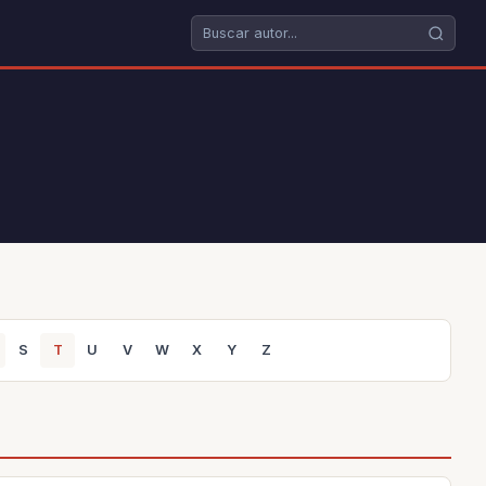
S
T
U
V
W
X
Y
Z