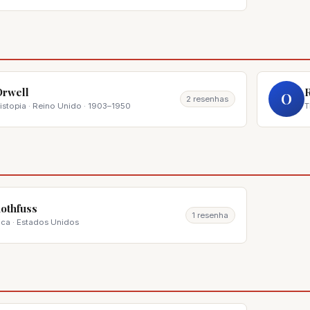
Orwell
O
2 resenhas
Distopia · Reino Unido · 1903–1950
T
Rothfuss
1 resenha
ica · Estados Unidos