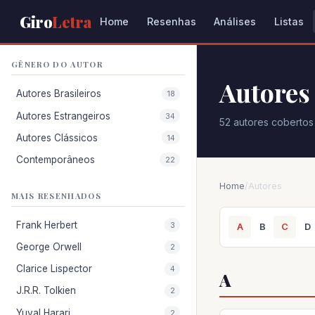
Giro
Letra
Home
Resenhas
Análises
Listas
GÊNERO DO AUTOR
Autores
Autores Brasileiros
18
Autores Estrangeiros
34
52 autores cobertos 
Autores Clássicos
14
Contemporâneos
22
Home
/
Autores
MAIS RESENHADOS
Frank Herbert
3
A
B
C
D
George Orwell
2
Clarice Lispector
4
A
J.R.R. Tolkien
2
Yuval Harari
2