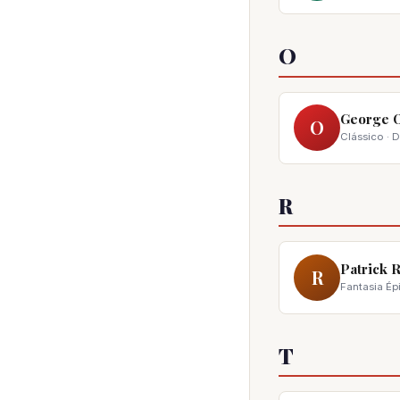
O
George 
O
Clássico · 
R
Patrick 
R
Fantasia Ép
T