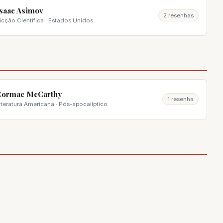
saac Asimov
2 resenhas
icção Científica · Estados Unidos
Cormac McCarthy
1 resenha
iteratura Americana · Pós-apocalíptico