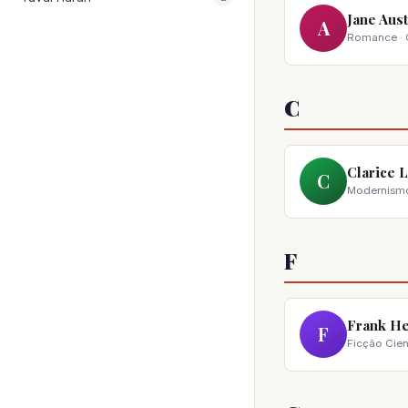
Jane Aus
A
Romance · C
C
Clarice 
C
Modernismo 
F
Frank He
F
Ficção Cien