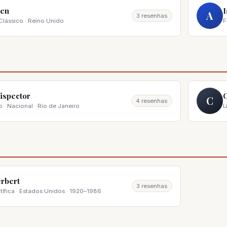
ten
I
A
3 resenhas
lássico · Reino Unido
F
Lispector
C
4 resenhas
· Nacional · Rio de Janeiro
L
rbert
3 resenhas
tífica · Estados Unidos · 1920–1986