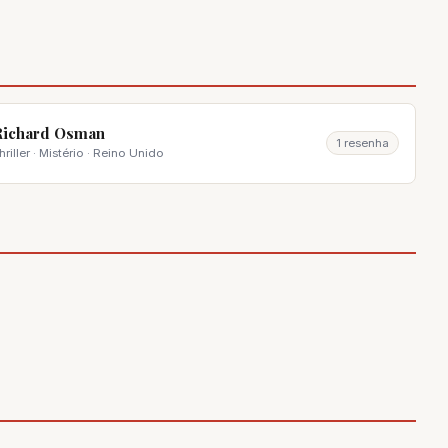
Richard Osman
1 resenha
hriller · Mistério · Reino Unido