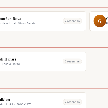
marães Rosa
G
G
2 resenhas
· Nacional · Minas Gerais
R
ah Harari
2 resenhas
 Ensaio · Israel
Tolkien
2 resenhas
Reino Unido · 1892–1973