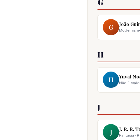
G
João Gui
G
Modernismo 
H
Yuval No
H
Não Ficção ·
J
J. R. R. 
J
Fantasia · 