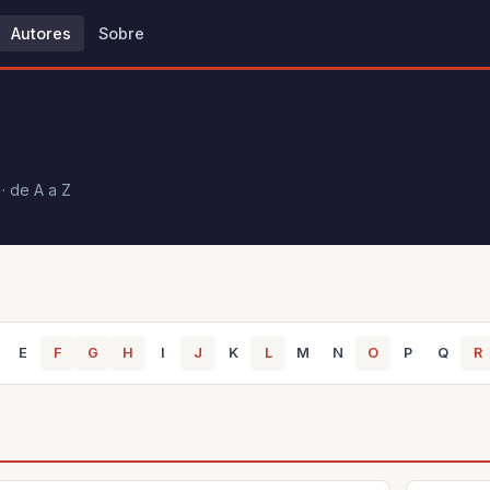
Autores
Sobre
· de A a Z
E
F
G
H
I
J
K
L
M
N
O
P
Q
R