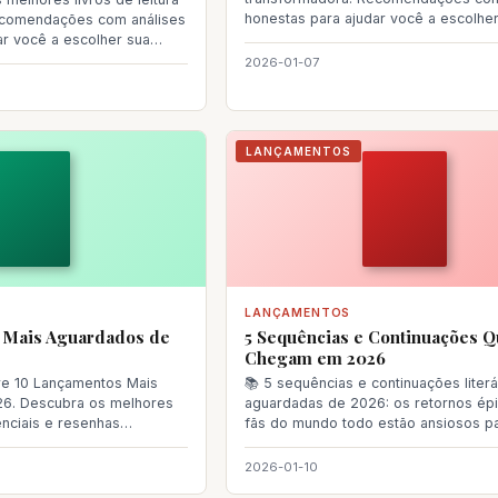
honestas para ajudar você a escolhe
ecomendações com análises
próxima le
ar você a escolher sua
2026-01-07
LANÇAMENTOS
LANÇAMENTOS
 Mais Aguardados de
5 Sequências e Continuações 
Chegam em 2026
re 10 Lançamentos Mais
📚 5 sequências e continuações literá
6. Descubra os melhores
aguardadas de 2026: os retornos ép
enciais e resenhas
fãs do mundo todo estão ansiosos pa
ate
finalme
2026-01-10