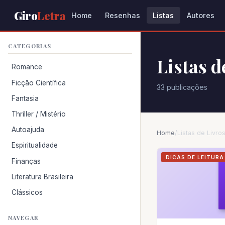
Giro
Letra
Home
Resenhas
Listas
Autores
CATEGORIAS
Listas d
Romance
Ficção Científica
33 publicações
Fantasia
Thriller / Mistério
Autoajuda
Home
/
Listas de Livro
Espiritualidade
DICAS DE LEITURA
Finanças
Literatura Brasileira
Clássicos
NAVEGAR