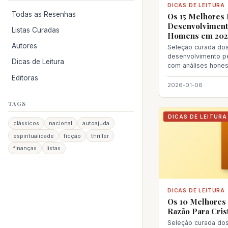
DICAS DE LEITURA
Todas as Resenhas
Os 15 Melhores 
Desenvolviment
Listas Curadas
Homens em 202
Autores
Seleção curada dos
desenvolvimento p
Dicas de Leitura
com análises hones
escolher sua próxi
Editoras
2026-01-06
TAGS
DICAS DE LEITURA
clássicos
nacional
autoajuda
espiritualidade
ficção
thriller
finanças
listas
DICAS DE LEITURA
Os 10 Melhores 
Razão Para Cris
Seleção curada dos 