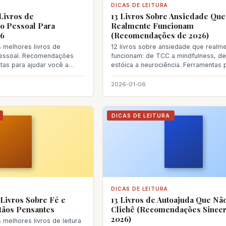
DICAS DE LEITURA
Livros de
13 Livros Sobre Ansiedade Que
o Pessoal Para
Realmente Funcionam
6
(Recomendações de 2026)
 melhores livros de
12 livros sobre ansiedade que realm
essoal. Recomendações
funcionam: de TCC a mindfulness, de 
tas para ajudar você a
estóica a neurociência. Ferramentas 
ma l
para venc
2026-01-06
DICAS DE LEITURA
DICAS DE LEITURA
Livros Sobre Fé e
13 Livros de Autoajuda Que Nã
tãos Pensantes
Clichê (Recomendações Since
2026)
melhores livros de leitura