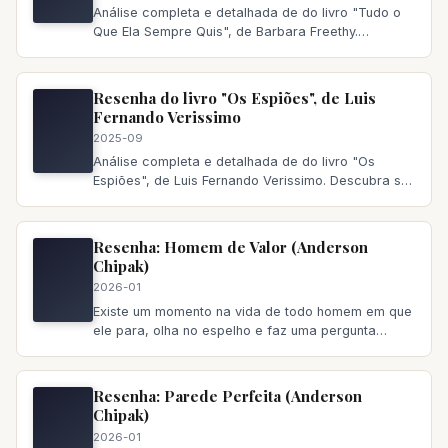
Análise completa e detalhada de do livro "Tudo o
Que Ela Sempre Quis", de Barbara Freethy.
Descubra se vale a pena ler,
Resenha do livro "Os Espiões", de Luis
Fernando Verissimo
2025-09
Análise completa e detalhada de do livro "Os
Espiões", de Luis Fernando Verissimo. Descubra se
vale a pena ler, principa
Resenha: Homem de Valor (Anderson
Chipak)
2026-01
Existe um momento na vida de todo homem em que
ele para, olha no espelho e faz uma pergunta
incômoda: “Eu sou quem
Resenha: Parede Perfeita (Anderson
Chipak)
2026-01