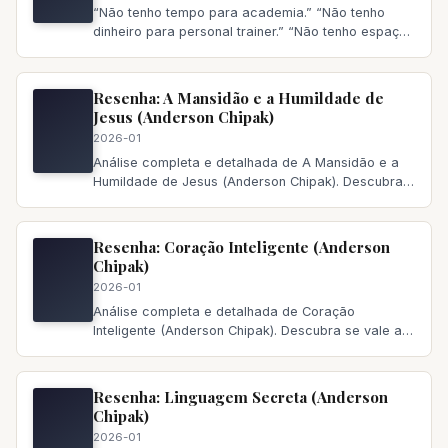
“Não tenho tempo para academia.” “Não tenho
dinheiro para personal trainer.” “Não tenho espaço
em casa.” Se essas descul
Resenha: A Mansidão e a Humildade de
Jesus (Anderson Chipak)
2026-01
Análise completa e detalhada de A Mansidão e a
Humildade de Jesus (
Anderson Chipak
). Descubra
se vale a pena ler, princi
Resenha: Coração Inteligente (Anderson
Chipak)
2026-01
Análise completa e detalhada de Coração
Inteligente (Anderson Chipak). Descubra se vale a
pena ler, principais temas abo
Resenha: Linguagem Secreta (Anderson
Chipak)
2026-01