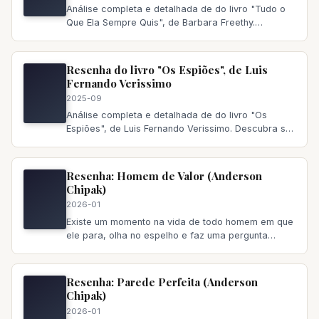
Análise completa e detalhada de do livro "Tudo o
Que Ela Sempre Quis", de Barbara Freethy.
Descubra se vale a pena ler,
Resenha do livro "Os Espiões", de Luis
Fernando Verissimo
2025-09
Análise completa e detalhada de do livro "Os
Espiões", de Luis Fernando Verissimo. Descubra se
vale a pena ler, principa
Resenha: Homem de Valor (Anderson
Chipak)
2026-01
Existe um momento na vida de todo homem em que
ele para, olha no espelho e faz uma pergunta
incômoda: “Eu sou quem
Resenha: Parede Perfeita (Anderson
Chipak)
2026-01