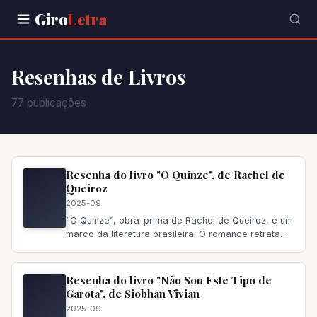
Giro
Letra
Resenhas de Livros
77 publicações
Resenha do livro "O Quinze", de Rachel de
Queiroz
2025-09
“O Quinze”, obra-prima de Rachel de Queiroz, é um
marco da literatura brasileira. O romance retrata
com realismo cru a d
Resenha do livro "Não Sou Este Tipo de
Garota", de Siobhan Vivian
2025-09