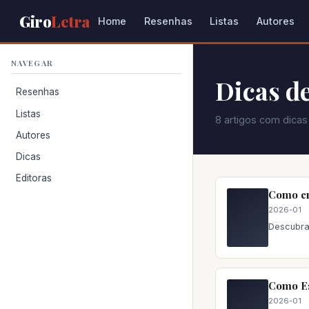
Giro
Letra
Home
Resenhas
Listas
Autores
NAVEGAR
Dicas de
Resenhas
Listas
8 artigos com dicas
Autores
Dicas
Editoras
Como cri
2026-01
Descubra
Como Es
2026-01