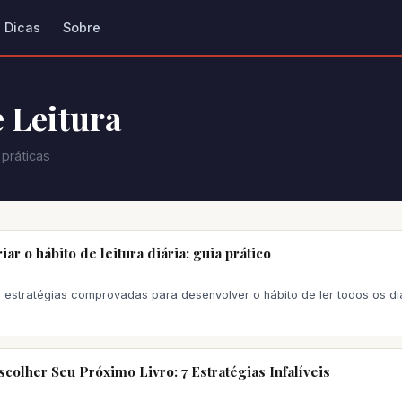
Dicas
Sobre
 Leitura
 práticas
ar o hábito de leitura diária: guia prático
 estratégias comprovadas para desenvolver o hábito de ler todos os di
colher Seu Próximo Livro: 7 Estratégias Infalíveis