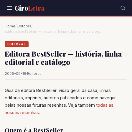
Giro
Letra
Home
/
Editoras
/
Editora BestSeller — história, linha editorial e catálogo
EDITORAS
Editora BestSeller — história, linha
editorial e catálogo
2025-09-19
·
Editoras
Guia da editora BestSeller: visão geral da casa, linhas
editoriais, imprints, autores publicados e como navegar
pelas nossas futuras resenhas. Veja também
todas as
nossas resenhas
.
Quem é a BestSeller