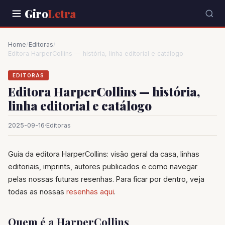
Giro
Letra
Home
/
Editoras
/
Editora HarperCollins — história, linha editorial e catálogo
EDITORAS
Editora HarperCollins — história,
linha editorial e catálogo
2025-09-16
·
Editoras
Guia da editora HarperCollins: visão geral da casa, linhas
editoriais, imprints, autores publicados e como navegar
pelas nossas futuras resenhas. Para ficar por dentro, veja
todas as nossas
resenhas aqui
.
Quem é a HarperCollins