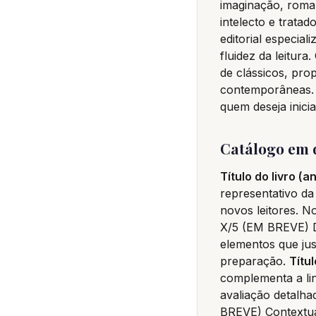
imaginação, roma
intelecto e trata
editorial especia
fluidez da leitur
de clássicos, pro
contemporâneas. 
quem deseja inici
Catálogo em d
Título do livro (a
representativo da
novos leitores. N
X/5 (EM BREVE) D
elementos que jus
preparação.
Títul
complementa a lin
avaliação detalha
BREVE) Contextual