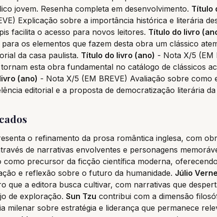
blico jovem. Resenha completa em desenvolvimento.
Título 
E) Explicação sobre a importância histórica e literária d
pis facilita o acesso para novos leitores.
Título do livro (an
para os elementos que fazem desta obra um clássico atem
orial da casa paulista.
Título do livro (ano)
- Nota X/5 (EM 
tornam esta obra fundamental no catálogo de clássicos ac
livro (ano)
- Nota X/5 (EM BREVE) Avaliação sobre como es
ência editorial e a proposta de democratização literária da 
icados
esenta o refinamento da prosa romântica inglesa, com ob
 através de narrativas envolventes e personagens memoráv
o como precursor da ficção científica moderna, oferecend
ção e reflexão sobre o futuro da humanidade.
Júlio Vern
iro que a editora busca cultivar, com narrativas que desper
ejo de exploração.
Sun Tzu
contribui com a dimensão filosóf
a milenar sobre estratégia e liderança que permanece rele