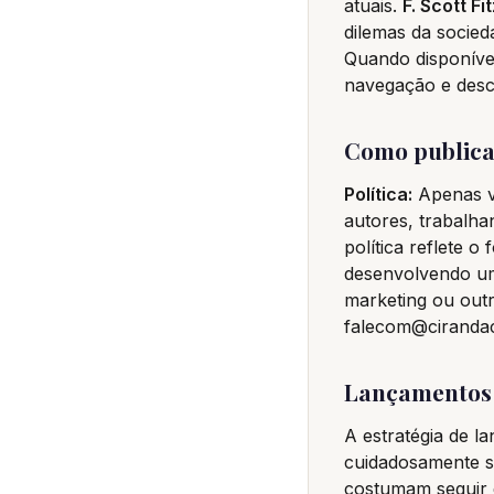
atuais.
F. Scott Fi
dilemas da socie
Quando disponíveis
navegação e desc
Como publica
Política:
Apenas vi
autores, trabalha
política reflete 
desenvolvendo um
marketing ou outra
falecom@cirandac
Lançamentos 
A estratégia de l
cuidadosamente s
costumam seguir 