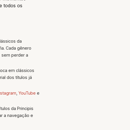
e todos os
lássicos da
fia. Cada gênero
os sem perder a
 foca em clássicos
al dos títulos já
nstagram
,
YouTube
e
ulos da Principis
tar a navegação e