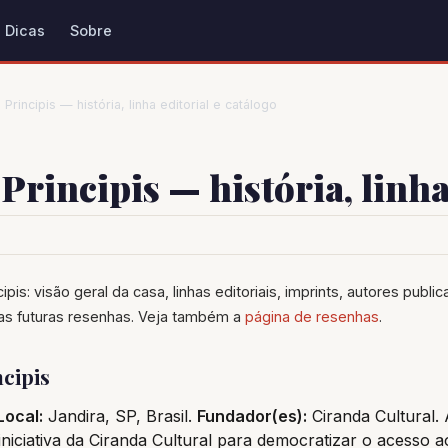
Dicas
Sobre
 Principis — história, linha editorial e catálogo
Principis — história, linha
cipis: visão geral da casa, linhas editoriais, imprints, autores publ
as futuras resenhas. Veja também a
página de resenhas
.
cipis
Local:
Jandira, SP, Brasil.
Fundador(es):
Ciranda Cultural. 
iciativa da Ciranda Cultural para democratizar o acesso 