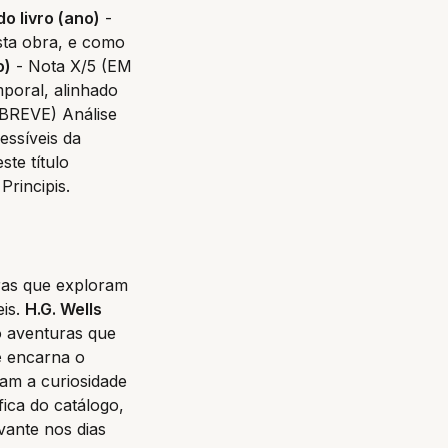
do livro (ano)
-
esta obra, e como
o)
- Nota X/5 (EM
poral, alinhado
BREVE) Análise
essíveis da
te título
Principis.
ras que exploram
eis.
H.G. Wells
o aventuras que
e
encarna o
tam a curiosidade
ica do catálogo,
vante nos dias