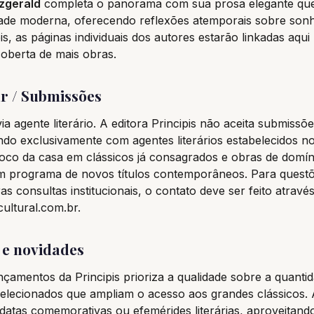
tzgerald
completa o panorama com sua prosa elegante que
dade moderna, oferecendo reflexões atemporais sobre sonh
, as páginas individuais dos autores estarão linkadas aqui p
oberta de mais obras.
r / Submissões
a agente literário. A editora Principis não aceita submissõe
ndo exclusivamente com agentes literários estabelecidos n
o foco da casa em clássicos já consagrados e obras de domín
 programa de novos títulos contemporâneos. Para questõ
s consultas institucionais, o contato deve ser feito através
ultural.com.br.
e novidades
ançamentos da Principis prioriza a qualidade sobre a quantid
elecionados que ampliam o acesso aos grandes clássicos. 
datas comemorativas ou efemérides literárias, aproveitan