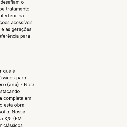
 desafiam o
ebe tratamento
nterferir na
ições acessíveis
l e as gerações
eferência para
r que é
ássicos para
ivro (ano)
- Nota
estacando
ha completa em
o esta obra
sofia. Nossa
a X/5 (EM
r clássicos