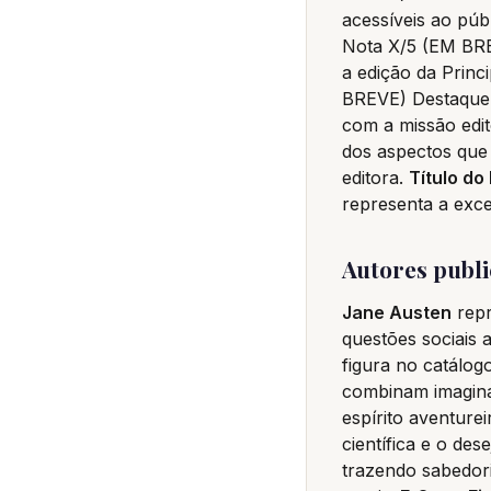
acessíveis ao pú
Nota X/5 (EM BREV
a edição da Princi
BREVE) Destaque 
com a missão edit
dos aspectos que 
editora.
Título do 
representa a excel
Autores publ
Jane Austen
repr
questões sociais
figura no catálog
combinam imagina
espírito aventure
científica e o des
trazendo sabedori