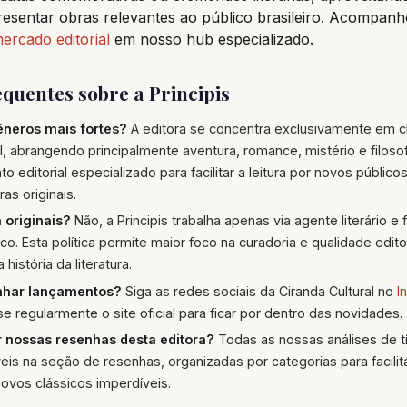
resentar obras relevantes ao público brasileiro. Acompanh
ercado editorial
em nosso hub especializado.
quentes sobre a Principis
êneros mais fortes?
A editora se concentra exclusivamente em c
al, abrangendo principalmente aventura, romance, mistério e filoso
o editorial especializado para facilitar a leitura por novos públic
as originais.
a originais?
Não, a Principis trabalha apenas via agente literário e
o. Esta política permite maior foco na curadoria e qualidade editori
história da literatura.
har lançamentos?
Siga as redes sociais da Ciranda Cultural no
I
se regularmente o site oficial para ficar por dentro das novidades.
 nossas resenhas desta editora?
Todas as nossas análises de tít
eis na seção de resenhas, organizadas por categorias para facili
ovos clássicos imperdíveis.