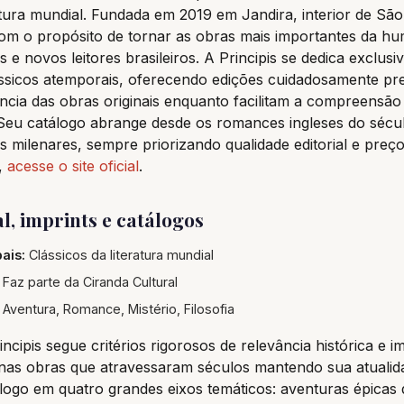
ratura mundial. Fundada em 2019 em Jandira, interior de São
com o propósito de tornar as obras mais importantes da h
s e novos leitores brasileiros. A Principis se dedica exclus
ássicos atemporais, oferecendo edições cuidadosamente pr
cia das obras originais enquanto facilitam a compreensão
eu catálogo abrange desde os romances ingleses do sécul
os milenares, sempre priorizando qualidade editorial e preç
,
acesse o site oficial
.
al, imprints e catálogos
ais:
Clássicos da literatura mundial
Faz parte da Ciranda Cultural
Aventura, Romance, Mistério, Filosofia
ncipis segue critérios rigorosos de relevância histórica e i
nas obras que atravessaram séculos mantendo sua atualida
logo em quatro grandes eixos temáticos: aventuras épicas