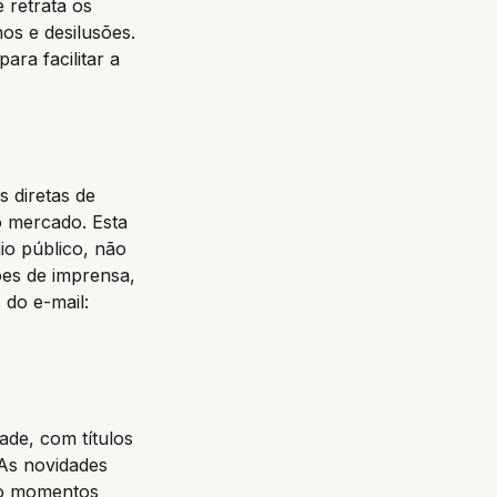
 retrata os
os e desilusões.
ara facilitar a
s diretas de
o mercado. Esta
io público, não
es de imprensa,
 do e-mail:
ade, com títulos
As novidades
do momentos