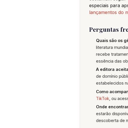
especiais para ap
lançamentos do m
Perguntas fre
Quais são os g
literatura mundi
recebe tratament
essência das obr
A editora aceit
de domínio públic
estabelecidos na 
Como acompan
TikTok
, ou aces
Onde encontrar
estarão disponív
descoberta de n