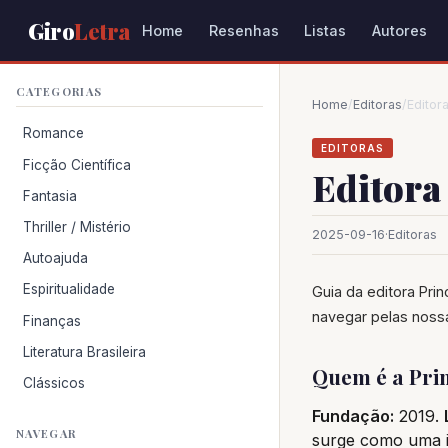
Giro
Letra
Home
Resenhas
Listas
Autores
CATEGORIAS
Home
/
Editoras
/
Editora
Romance
EDITORAS
Ficção Científica
Editora 
Fantasia
Thriller / Mistério
2025-09-16
·
Editoras
Autoajuda
Espiritualidade
Guia da editora Prin
navegar pelas noss
Finanças
Literatura Brasileira
Quem é a Prin
Clássicos
Fundação:
2019.
NAVEGAR
surge como uma in