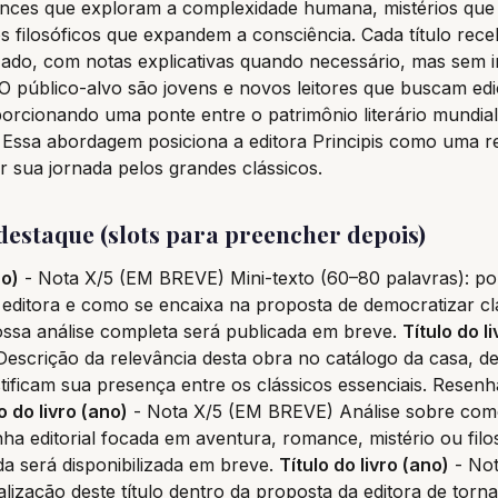
nces que exploram a complexidade humana, mistérios que
dos filosóficos que expandem a consciência. Cada título rec
lizado, com notas explicativas quando necessário, mas sem i
a. O público-alvo são jovens e novos leitores que buscam ed
porcionando uma ponte entre o patrimônio literário mundia
Essa abordagem posiciona a editora Principis como uma r
ar sua jornada pelos grandes clássicos.
estaque (slots para preencher depois)
no)
- Nota X/5 (EM BREVE) Mini-texto (60–80 palavras): po
 editora e como se encaixa na proposta de democratizar cl
ossa análise completa será publicada em breve.
Título do l
escrição da relevância desta obra no catálogo da casa, d
tificam sua presença entre os clássicos essenciais. Resen
o do livro (ano)
- Nota X/5 (EM BREVE) Análise sobre com
ha editorial focada em aventura, romance, mistério ou filo
da será disponibilizada em breve.
Título do livro (ano)
- Not
ização deste título dentro da proposta da editora de torna