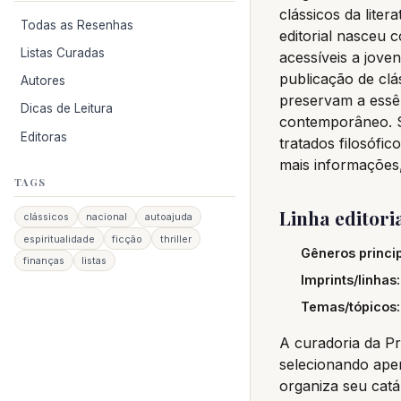
clássicos da lite
Todas as Resenhas
editorial nasceu 
Listas Curadas
acessíveis a joven
publicação de cl
Autores
preservam a essên
Dicas de Leitura
contemporâneo. S
Editoras
tratados filosófic
mais informações
TAGS
Linha editori
clássicos
nacional
autoajuda
espiritualidade
ficção
thriller
Gêneros princip
finanças
listas
Imprints/linhas:
Temas/tópicos:
A curadoria da Pri
selecionando ape
organiza seu catá