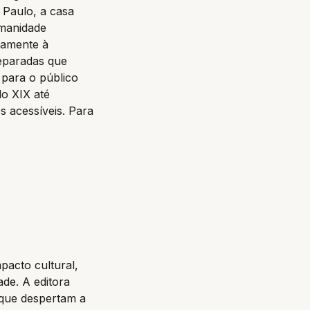
 Paulo, a casa
umanidade
ivamente à
eparadas que
 para o público
o XIX até
os acessíveis. Para
mpacto cultural,
de. A editora
 que despertam a