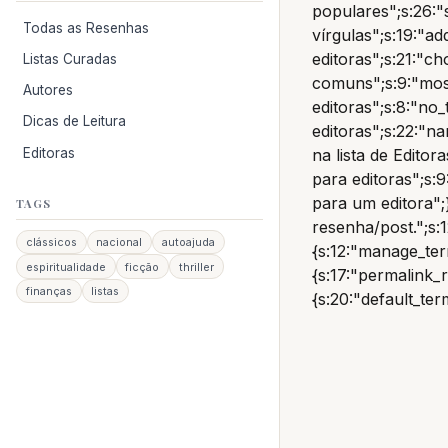
populares";s:26:
Todas as Resenhas
vírgulas";s:19:"a
editoras";s:21:"c
Listas Curadas
comuns";s:9:"most
Autores
editoras";s:8:"no
Dicas de Leitura
editoras";s:22:"na
Editoras
na lista de Editora
para editoras";s:9
para um editora";
TAGS
resenha/post.";s:12
clássicos
nacional
autoajuda
{s:12:"manage_term
espiritualidade
ficção
thriller
{s:17:"permalink_
finanças
listas
{s:20:"default_ter