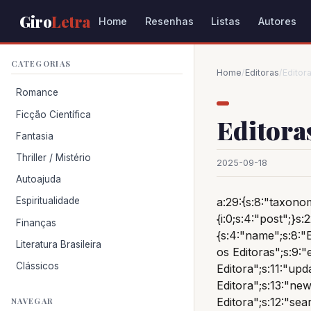
Giro
Letra
Home
Resenhas
Listas
Autores
CATEGORIAS
Home
/
Editoras
/
Editor
Romance
Ficção Científica
Editora
Fantasia
Thriller / Mistério
2025-09-18
Autoajuda
Espiritualidade
a:29:{s:8:"taxonom
{i:0;s:4:"post";}s
Finanças
{s:4:"name";s:8:"E
Literatura Brasileira
os Editoras";s:9:"
Clássicos
Editora";s:11:"upd
Editora";s:13:"n
Editora";s:12:"sea
NAVEGAR