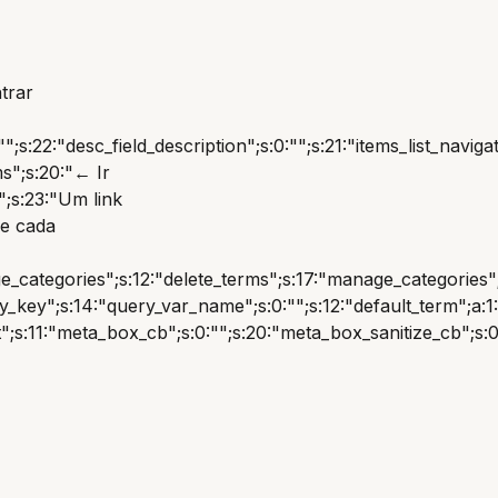
trar
:"";s:22:"desc_field_description";s:0:"";s:21:"items_list_navi
ms";s:20:"← Ir
n";s:23:"Um link
de cada
ategories";s:12:"delete_terms";s:17:"manage_categories";s:12
y_key";s:14:"query_var_name";s:0:"";s:12:"default_term";a:1:
t";s:11:"meta_box_cb";s:0:"";s:20:"meta_box_sanitize_cb";s:0