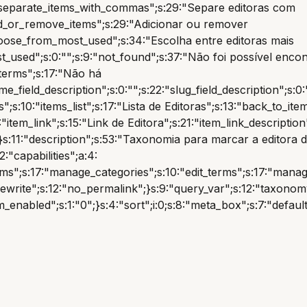
"separate_items_with_commas";s:29:"Separe editoras com
dd_or_remove_items";s:29:"Adicionar ou remover
hoose_from_most_used";s:34:"Escolha entre editoras mais
_used";s:0:"";s:9:"not_found";s:37:"Não foi possível encon
_terms";s:17:"Não há
me_field_description";s:0:"";s:22:"slug_field_description";s:0
s";s:10:"items_list";s:17:"Lista de Editoras";s:13:"back_to_ite
:"item_link";s:15:"Link de Editora";s:21:"item_link_descriptio
}s:11:"description";s:53:"Taxonomia para marcar a editora 
:"capabilities";a:4:
s";s:17:"manage_categories";s:10:"edit_terms";s:17:"manage_c
rewrite";s:12:"no_permalink";}s:9:"query_var";s:12:"taxonom
m_enabled";s:1:"0";}s:4:"sort";i:0;s:8:"meta_box";s:7:"defaul