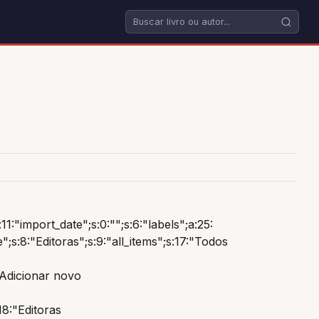
11:"import_date";s:0:"";s:6:"labels";a:25:
;s:8:"Editoras";s:9:"all_items";s:17:"Todos
:"Adicionar novo
18:"Editoras