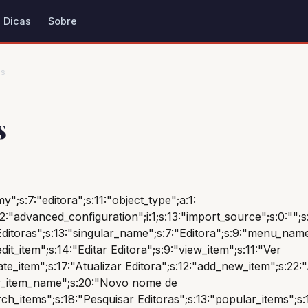
Dicas
Sobre
as
s
y";s:7:"editora";s:11:"object_type";a:1:
:22:"advanced_configuration";i:1;s:13:"import_source";s:0:"";s:
ditoras";s:13:"singular_name";s:7:"Editora";s:9:"menu_name"
edit_item";s:14:"Editar Editora";s:9:"view_item";s:11:"Ver
ate_item";s:17:"Atualizar Editora";s:12:"add_new_item";s:22
ew_item_name";s:20:"Novo nome de
rch_items";s:18:"Pesquisar Editoras";s:13:"popular_items";s: