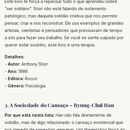
Este livro te força a repensar tudo o que aprendeu sobre
"ser solitário". Storr não está falando de isolamento
patológico, mas daquela solidão criativa que nos permite
pensar, criar e nos reconstruir. Ele usa exemplos de grandes
artistas, cientistas e pensadores que precisavam de tempo
a sós para fazer seu trabalho. Se você se sente culpado por
querer estar sozinho, este livro é uma terapia.
Detalhes:
-
Autor:
Anthony Storr
-
Ano:
1988
-
Editora:
Rocco
-
Gênero:
Psicologia
3. A Sociedade do Cansaço – Byung-Chul Han
Por que está nesta lista:
Han não fala diretamente de
solidão, mas de algo relacionado: o cansaço existencial que
nos impede de conexões genuínas. Um diagnóstico feroz da