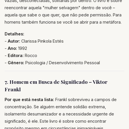
vazias, desconectadas, solitárias por dentro. O livro é sobre
reencontrar aquela "mulher selvagem" dentro de você –
aquela que sabe o que quer, que não pede permissão. Para
homens também funciona se você se abrir para a metáfora.
Detalhes:
-
Autor:
Clarissa Pinkola Estés
-
Ano:
1992
-
Editora:
Rocco
-
Gênero:
Psicologia / Desenvolvimento Pessoal
7. Homem em Busca de Significado – Viktor
Frankl
Por que está nesta lista:
Frankl sobreviveu a campos de
concentração. Se alguém entende solidão extrema,
isolamento desumanizador e a necessidade urgente de
significado, é ele. Este livro é sobre como encontrar
propósito mesmo em circunstâncias inimagináveis.