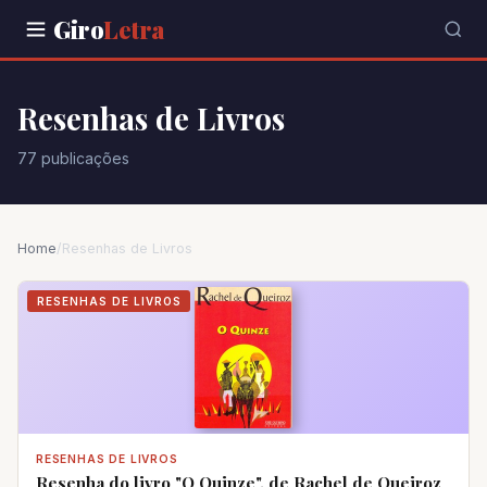
Giro
Letra
Resenhas de Livros
77 publicações
Home
/
Resenhas de Livros
RESENHAS DE LIVROS
RESENHAS DE LIVROS
Resenha do livro "O Quinze", de Rachel de Queiroz