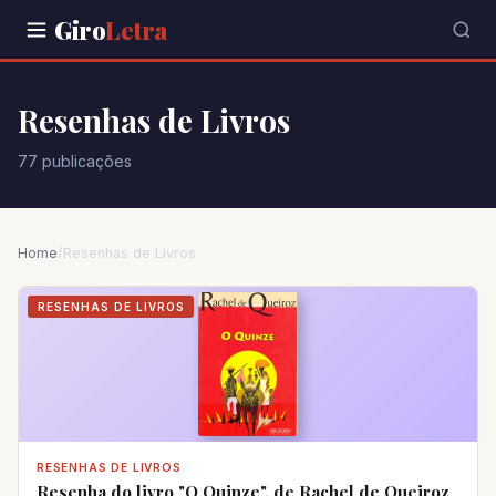
Giro
Letra
Resenhas de Livros
77 publicações
Home
/
Resenhas de Livros
RESENHAS DE LIVROS
RESENHAS DE LIVROS
Resenha do livro "O Quinze", de Rachel de Queiroz