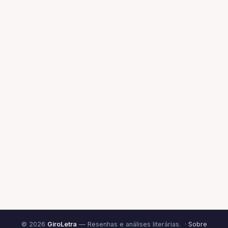
© 2026
GiroLetra
— Resenhas e análises literárias. ·
Sobre