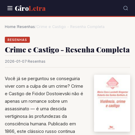
Giro
Letra
Home
/
Resenhas
/
Crime e Castigo - Resenha Completa
RESENHAS
Crime e Castigo - Resenha Completa
2026-01-07
·
Resenhas
Você já se perguntou se conseguiria
viver com a culpa de um crime? Crime
e Castigo de Fiódor Dostoievski não é
apenas um romance sobre um
assassinato — é uma descida
vertiginosa às profundezas da
consciência humana. Publicado em
1866, este clássico russo continua