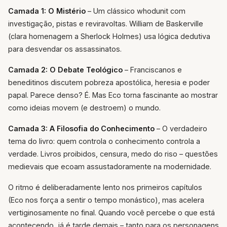
Camada 1: O Mistério
– Um clássico whodunit com
investigação, pistas e reviravoltas. William de Baskerville
(clara homenagem a Sherlock Holmes) usa lógica dedutiva
para desvendar os assassinatos.
Camada 2: O Debate Teológico
– Franciscanos e
beneditinos discutem pobreza apostólica, heresia e poder
papal. Parece denso? É. Mas Eco torna fascinante ao mostrar
como ideias movem (e destroem) o mundo.
Camada 3: A Filosofia do Conhecimento
– O verdadeiro
tema do livro: quem controla o conhecimento controla a
verdade. Livros proibidos, censura, medo do riso – questões
medievais que ecoam assustadoramente na modernidade.
O ritmo é deliberadamente lento nos primeiros capítulos
(Eco nos força a sentir o tempo monástico), mas acelera
vertiginosamente no final. Quando você percebe o que está
acontecendo, já é tarde demais – tanto para os personagens