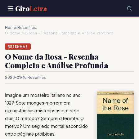
Giro
Letra
Home
/
Resenhas
/
O Nome da Rosa - Resenha Completa e Análise Profunda
RESENHAS
O Nome da Rosa - Resenha
Completa e Análise Profunda
2026-01-10
·
Resenhas
Imagine um mosteiro italiano no ano
1327. Sete monges morrem em
circunstâncias misteriosas em sete
dias. O método? Sempre diferente. O
motivo? Um segredo mortal escondido
entre páginas proibidas.