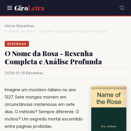
Giro
Letra
Home
/
Resenhas
/
O Nome da Rosa - Resenha Completa e Análise Profunda
RESENHAS
O Nome da Rosa - Resenha
Completa e Análise Profunda
2026-01-10
·
Resenhas
Imagine um mosteiro italiano no ano
1327. Sete monges morrem em
circunstâncias misteriosas em sete
dias. O método? Sempre diferente. O
motivo? Um segredo mortal escondido
entre páginas proibidas.