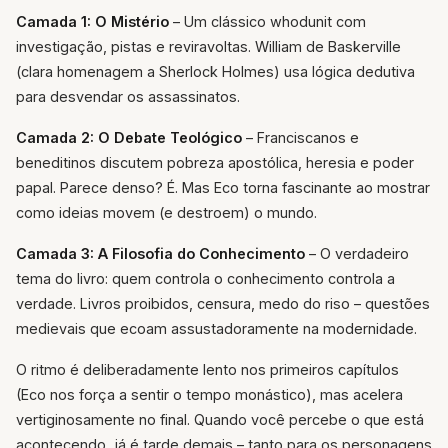
Camada 1: O Mistério
– Um clássico whodunit com
investigação, pistas e reviravoltas. William de Baskerville
(clara homenagem a Sherlock Holmes) usa lógica dedutiva
para desvendar os assassinatos.
Camada 2: O Debate Teológico
– Franciscanos e
beneditinos discutem pobreza apostólica, heresia e poder
papal. Parece denso? É. Mas Eco torna fascinante ao mostrar
como ideias movem (e destroem) o mundo.
Camada 3: A Filosofia do Conhecimento
– O verdadeiro
tema do livro: quem controla o conhecimento controla a
verdade. Livros proibidos, censura, medo do riso – questões
medievais que ecoam assustadoramente na modernidade.
O ritmo é deliberadamente lento nos primeiros capítulos
(Eco nos força a sentir o tempo monástico), mas acelera
vertiginosamente no final. Quando você percebe o que está
acontecendo, já é tarde demais – tanto para os personagens