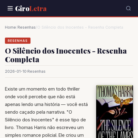
Giro
Letra
Home
/
Resenhas
/
O Silêncio dos Inocentes - Resenha Completa
RESENHAS
O Silêncio dos Inocentes - Resenha
Completa
2026-01-10
·
Resenhas
Existe um momento em todo thriller
onde você percebe que não está
apenas lendo uma história — você está
sendo caçado pela narrativa. "O
Silêncio dos Inocentes" é esse tipo de
livro. Thomas Harris não escreveu um
simples romance policial. Ele criou um