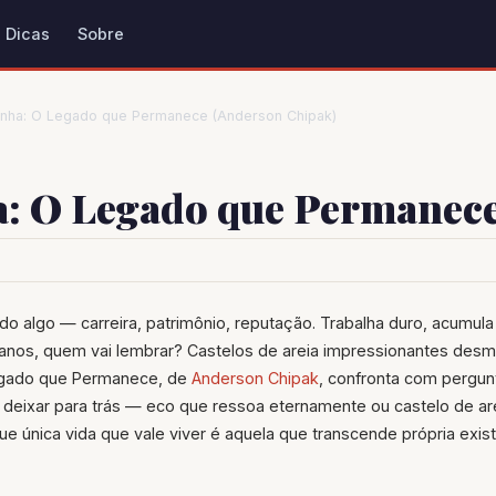
Dicas
Sobre
nha: O Legado que Permanece (Anderson Chipak)
: O Legado que Permanece
do algo — carreira, patrimônio, reputação. Trabalha duro, acumula
anos, quem vai lembrar? Castelos de areia impressionantes de
egado que Permanece, de
Anderson Chipak
, confronta com pergun
ai deixar para trás — eco que ressoa eternamente ou castelo de a
 única vida que vale viver é aquela que transcende própria exist