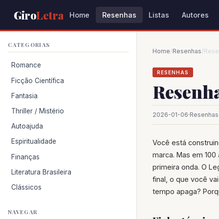
Giro
Letra
Home
Resenhas
Listas
Autores
CATEGORIAS
Home
/
Resenhas
/
Rese
Romance
RESENHAS
Ficção Científica
Resenha
Fantasia
Thriller / Mistério
2026-01-06
·
Resenhas
Autoajuda
Espiritualidade
Você está construin
marca. Mas em 100 
Finanças
primeira onda. O L
Literatura Brasileira
final, o que você v
Clássicos
tempo apaga? Porque
NAVEGAR