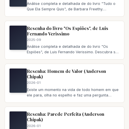
Análise completa e detalhada de do livro "Tudo o
Que Ela Sempre Quis", de Barbara Freethy.
Descubra se vale a pena ler,
Resenha do livro "Os Espiões", de Luis
Fernando Verissimo
2025-09
Análise completa e detalhada de do livro "Os
Espiões", de Luis Fernando Verissimo. Descubra se
vale a pena ler, principa
Resenha: Homem de Valor (Anderson
Chipak)
2026-01
Existe um momento na vida de todo homem em que
ele para, olha no espelho e faz uma pergunta
incômoda: “Eu sou quem
Resenha: Parede Perfeita (Anderson
Chipak)
2026-01