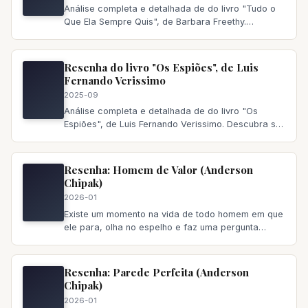
Análise completa e detalhada de do livro "Tudo o
Que Ela Sempre Quis", de Barbara Freethy.
Descubra se vale a pena ler,
Resenha do livro "Os Espiões", de Luis
Fernando Verissimo
2025-09
Análise completa e detalhada de do livro "Os
Espiões", de Luis Fernando Verissimo. Descubra se
vale a pena ler, principa
Resenha: Homem de Valor (Anderson
Chipak)
2026-01
Existe um momento na vida de todo homem em que
ele para, olha no espelho e faz uma pergunta
incômoda: “Eu sou quem
Resenha: Parede Perfeita (Anderson
Chipak)
2026-01