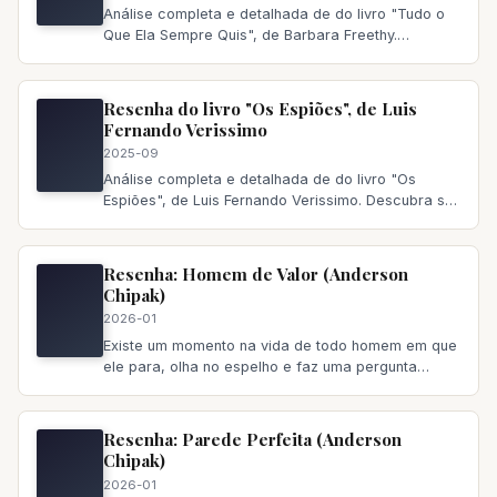
Análise completa e detalhada de do livro "Tudo o
Que Ela Sempre Quis", de Barbara Freethy.
Descubra se vale a pena ler,
Resenha do livro "Os Espiões", de Luis
Fernando Verissimo
2025-09
Análise completa e detalhada de do livro "Os
Espiões", de Luis Fernando Verissimo. Descubra se
vale a pena ler, principa
Resenha: Homem de Valor (Anderson
Chipak)
2026-01
Existe um momento na vida de todo homem em que
ele para, olha no espelho e faz uma pergunta
incômoda: “Eu sou quem
Resenha: Parede Perfeita (Anderson
Chipak)
2026-01