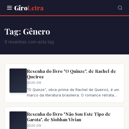
Giro
Letra
Tag: Gênero
8 resenhas com esta tag
Resenha do livro "O Quinze", de Rachel de
Queiroz
2025-09
“O Quinze”, obra-prima de Rachel de Queiroz, é um
marco da literatura brasileira. O romance retrata
com realismo cru a d
Resenha do livro "Não Sou Este Tipo de
Garota", de Siobhan Vivian
2025-09