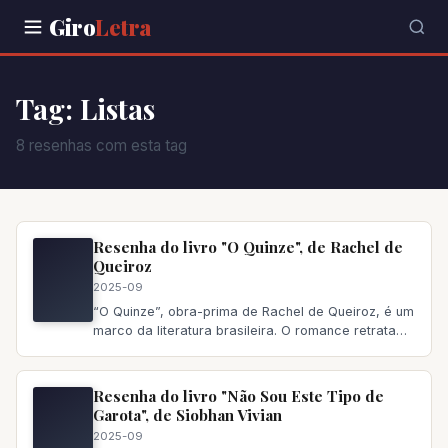
Giro
Letra
Tag: Listas
8 resenhas com esta tag
Resenha do livro "O Quinze", de Rachel de
Queiroz
2025-09
“O Quinze”, obra-prima de Rachel de Queiroz, é um
marco da literatura brasileira. O romance retrata
com realismo cru a d
Resenha do livro "Não Sou Este Tipo de
Garota", de Siobhan Vivian
2025-09