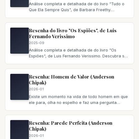
Análise completa e detalhada de do livro "Tudo o
Que Ela Sempre Quis", de Barbara Freethy.
Descubra se vale a pena ler,
Resenha do livro "Os Espiões", de Luis
Fernando Verissimo
2025-09
Análise completa e detalhada de do livro "Os
Espiões", de Luis Fernando Verissimo. Descubra se
vale a pena ler, principa
Resenha: Homem de Valor (Anderson
Chipak)
2026-01
Existe um momento na vida de todo homem em que
ele para, olha no espelho e faz uma pergunta
incômoda: “Eu sou quem
Resenha: Parede Perfeita (Anderson
Chipak)
2026-01