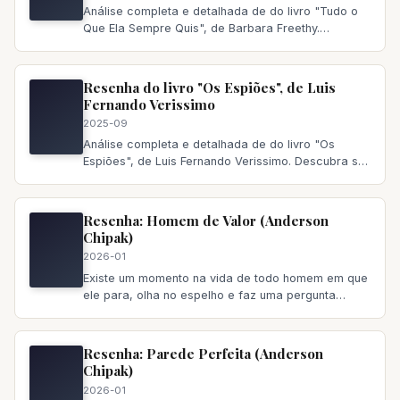
Análise completa e detalhada de do livro "Tudo o
Que Ela Sempre Quis", de Barbara Freethy.
Descubra se vale a pena ler,
Resenha do livro "Os Espiões", de Luis
Fernando Verissimo
2025-09
Análise completa e detalhada de do livro "Os
Espiões", de Luis Fernando Verissimo. Descubra se
vale a pena ler, principa
Resenha: Homem de Valor (Anderson
Chipak)
2026-01
Existe um momento na vida de todo homem em que
ele para, olha no espelho e faz uma pergunta
incômoda: “Eu sou quem
Resenha: Parede Perfeita (Anderson
Chipak)
2026-01