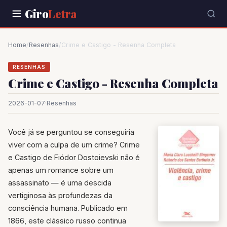
Giro
Letra
Home
/
Resenhas
/
Crime e Castigo - Resenha Completa
RESENHAS
Crime e Castigo - Resenha Completa
2026-01-07
·
Resenhas
Você já se perguntou se conseguiria
viver com a culpa de um crime? Crime
e Castigo de Fiódor Dostoievski não é
apenas um romance sobre um
assassinato — é uma descida
vertiginosa às profundezas da
consciência humana. Publicado em
1866, este clássico russo continua