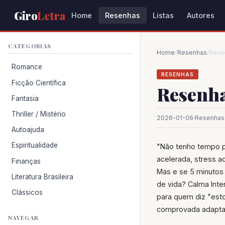
Giro
Letra
Home
Resenhas
Listas
Autores
CATEGORIAS
Home
/
Resenhas
/
Rese
Romance
RESENHAS
Ficção Científica
Resenha
Fantasia
Thriller / Mistério
2026-01-06
·
Resenhas
Autoajuda
Espiritualidade
"Não tenho tempo p
acelerada, stress a
Finanças
Mas e se 5 minutos
Literatura Brasileira
de vida? Calma Inte
Clássicos
para quem diz "esto
comprovada adaptad
NAVEGAR