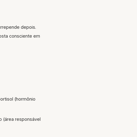
 arrepende depois.
posta consciente em
rtisol (hormônio
o (área responsável