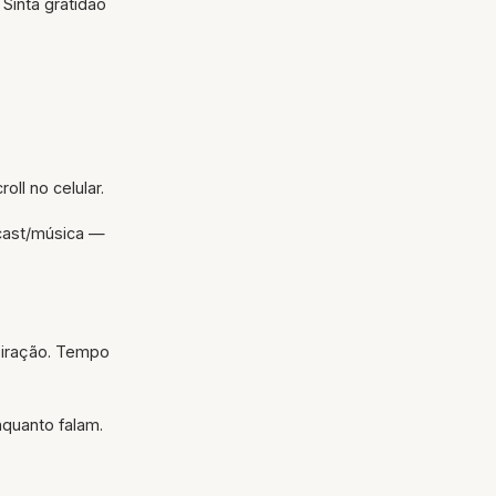
 Sinta gratidão
ll no celular.
dcast/música —
spiração. Tempo
quanto falam.