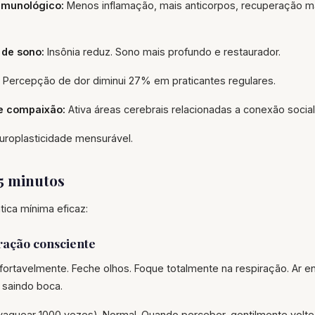
 imunológico:
Menos inflamação, mais anticorpos, recuperação ma
 de sono:
Insônia reduz. Sono mais profundo e restaurador.
Percepção de dor diminui 27% em praticantes regulares.
e compaixão:
Ativa áreas cerebrais relacionadas a conexão social
uroplasticidade mensurável.
5 minutos
tica mínima eficaz:
ração consciente
ortavelmente. Feche olhos. Foque totalmente na respiração. Ar en
saindo boca.
vaguear 1000 vezes). Normal. Quando perceber, gentilmente volte