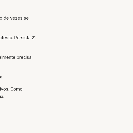
hão de vezes se
testa. Persista 21
elmente precisa
a.
tivos. Como
a.