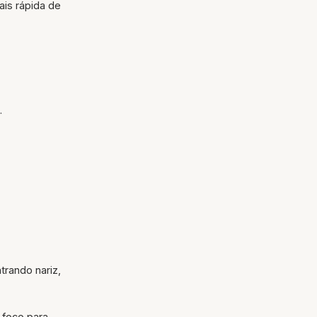
is rápida de
.
trando nariz,
 foco para