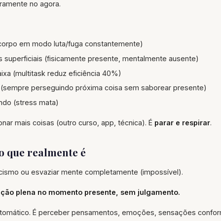
ramente no agora.
(corpo em modo luta/fuga constantemente)
 superficiais (fisicamente presente, mentalmente ausente)
ixa (multitask reduz eficiência 40%)
o (sempre perseguindo próxima coisa sem saborear presente)
ndo (stress mata)
onar mais coisas (outro curso, app, técnica). É
parar e respirar
.
o que realmente é
ticismo ou esvaziar mente completamente (impossível).
nção plena no momento presente, sem julgamento.
automático. É perceber pensamentos, emoções, sensações conf