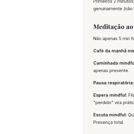
Primeiros 2 minutos:
genuinamente (não 
Meditação ao 
Não apenas 5 min fo
Café da manhã min
Caminhada mindfu
apenas presente.
Pausa respiratória:
Espera mindful:
Fil
"perdido" vira prátic
Escuta mindful:
Qua
Presença total.