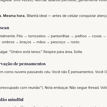
ia. Mesma hora.
(Manhã ideal — antes de celular conquistar atenç
 scan
talmente. Pés → tornozelos → panturrilhas → joelhos → coxas →
 ombros → braços → mãos → pescoço → rosto.
lgar. "Ombro está tenso." Respire para área. Solte.
rvação de pensamentos
m como nuvens passando céu. Você não É pensamentos. Você 
 preocupado com reunião"). Nota embaçar. Não segue thread. Volt
dão mindful