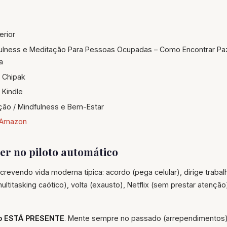
erior
ulness e Meditação Para Pessoas Ocupadas – Como Encontrar Pa
a
 Chipak
Kindle
ção / Mindfulness e Bem-Estar
Amazon
ver no piloto automático
evendo vida moderna típica: acordo (pega celular), dirige traba
multitasking caótico), volta (exausto), Netflix (sem prestar atenção
ão ESTÁ PRESENTE
. Mente sempre no passado (arrependimentos)