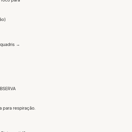
ão)
 quadris →
OBSERVA
a para respiração.