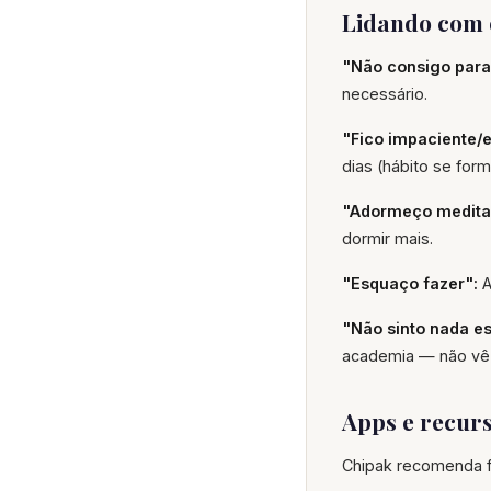
Lidando com 
"Não consigo para
necessário.
"Fico impaciente/
dias (hábito se form
"Adormeço medita
dormir mais.
"Esquaço fazer":
A
"Não sinto nada es
academia — não vê 
Apps e recurs
Chipak recomenda f