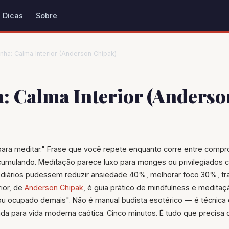
Dicas
Sobre
nha: Calma Interior (Anderson Chipak)
: Calma Interior (Anderso
ara meditar." Frase que você repete enquanto corre entre comp
cumulando. Meditação parece luxo para monges ou privilegiados c
 diários pudessem reduzir ansiedade 40%, melhorar foco 30%, tr
rior, de
Anderson Chipak
, é guia prático de mindfulness e medita
u ocupado demais". Não é manual budista esotérico — é técnica 
a para vida moderna caótica. Cinco minutos. É tudo que precisa