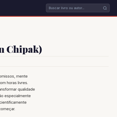
n Chipak)
romissos, mente
om horas livres.
ansformar qualidade
ção especialmente
cientificamente
 começar.