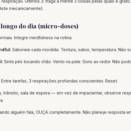
 respiração. Últimos 3: traga à mente 3 coisas pelas quais é grato.
liste mecanicamente).
longo do dia (micro-doses)
rmais. Integre mindfulness na rotina:
dful:
Saboreie cada mordida. Textura, sabor, temperatura. Não scro
l:
Sinta pés tocando chão. Vento na pele. Sons ao redor. Não po
Entre tarefas, 3 respirações profundas conscientes. Reset.
a, trânsito, sala de espera — em vez de impacientar, observe re
a.
ndo alguém fala, OUÇA completamente. Não planeje resposta en